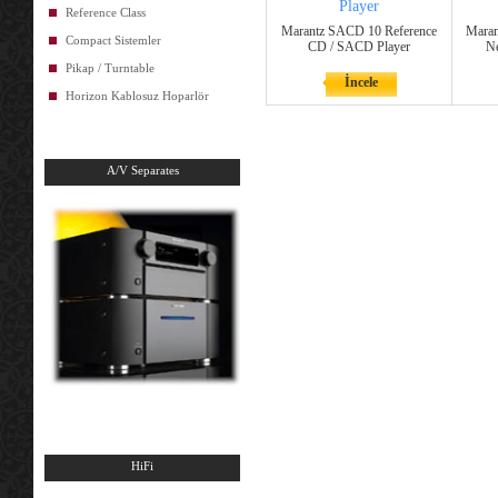
Player
Reference Class
Marantz SACD 10 Reference
Maran
Compact Sistemler
CD / SACD Player
Ne
Pikap / Turntable
İncele
Horizon Kablosuz Hoparlör
A/V Separates
HiFi