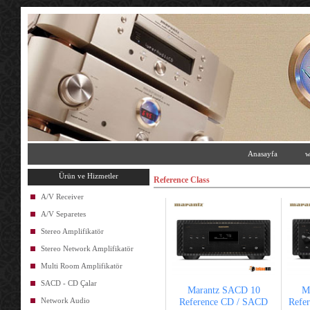
Anasayfa
w
Ürün ve Hizmetler
Reference Class
A/V Receiver
A/V Separetes
Stereo Amplifikatör
Stereo Network Amplifikatör
Multi Room Amplifikatör
SACD - CD Çalar
Marantz SACD 10
M
Network Audio
Reference CD / SACD
Refe