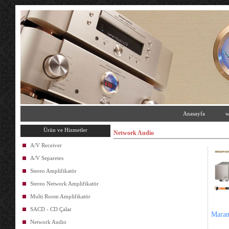
Anasayfa
w
Ürün ve Hizmetler
Network Audio
A/V Receiver
A/V Separetes
Stereo Amplifikatör
Stereo Network Amplifikatör
Multi Room Amplifikatör
SACD - CD Çalar
Maran
Network Audio