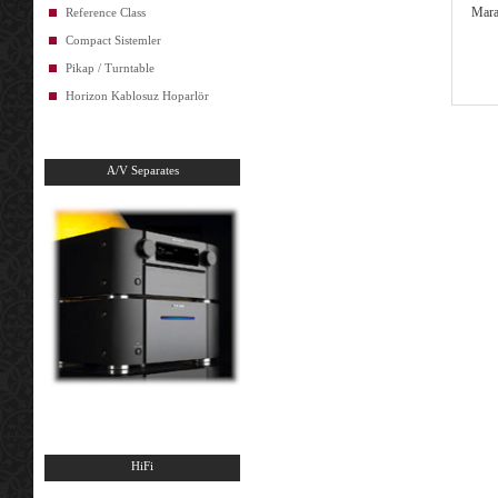
Mara
Reference Class
Compact Sistemler
Pikap / Turntable
Horizon Kablosuz Hoparlör
A/V Separates
HiFi