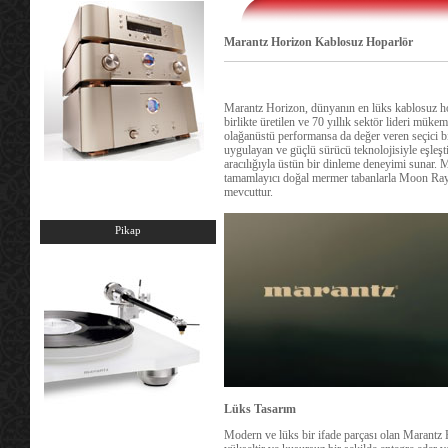
Marantz Horizon Kablosuz Hoparlör
Marantz Horizon, dünyanın en lüks kablosuz ho
birlikte üretilen ve 70 yıllık sektör lideri mük
olağanüstü performansa da değer veren seçici bir 
uygulayan ve güçlü sürücü teknolojisiyle eşleşt
aracılığıyla üstün bir dinleme deneyimi sunar. M
tamamlayıcı doğal mermer tabanlarla Moon Ra
mevcuttur.
Pikap
Lüks Tasarım
Modern ve lüks bir ifade parçası olan Marantz 