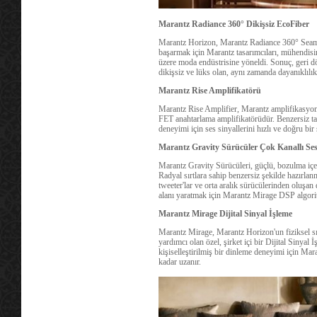
Marantz Radiance 360° Dikişsiz EcoFiber
Marantz Horizon, Marantz Radiance 360° Seamles
başarmak için Marantz tasarımcıları, mühendisin
üzere moda endüstrisine yöneldi. Sonuç, geri 
dikişsiz ve lüks olan, aynı zamanda dayanıklılık
Marantz Rise Amplifikatörü
Marantz Rise Amplifier, Marantz amplifikasyonu
FET anahtarlama amplifikatörüdür. Benzersiz tas
deneyimi için ses sinyallerini hızlı ve doğru bir
Marantz Gravity Sürücüler Çok Kanallı Se
Marantz Gravity Sürücüleri, güçlü, bozulma içe
Radyal sırtlara sahip benzersiz şekilde hazırlan
tweeter'lar ve orta aralık sürücülerinden oluşan 
alanı yaratmak için Marantz Mirage DSP algoritma
Marantz Mirage Dijital Sinyal İşleme
Marantz Mirage, Marantz Horizon'un fiziksel sı
yardımcı olan özel, şirket içi bir Dijital Sinyal
kişiselleştirilmiş bir dinleme deneyimi için Ma
kadar uzanır.