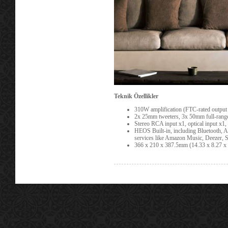
Teknik Özellikler
310W amplification (FTC-rated outpu
2x 25mm tweeters, 3x 50mm full-rang
Stereo RCA input x1, optical input
HEOS Built-in, including Bluetooth, A
services like Amazon Music, Deezer, 
366 x 210 x 387.5mm (14.33 x 8.27 x