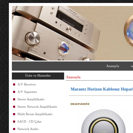
Anasayfa
w
Ürün ve Hizmetler
Anasayfa
A/V Receiver
Marantz Horizon Kablosuz Hopar
A/V Separetes
Stereo Amplifikatör
Stereo Network Amplifikatör
Multi Room Amplifikatör
SACD - CD Çalar
Network Audio