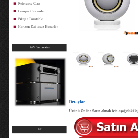
Reference Class
Compact Sistemler
Pikap / Turntable
Horizon Kablosuz Hoparlör
A/V Separates
Detaylar
Ürünü Online Satın almak için aşağıdaki log
HiFi