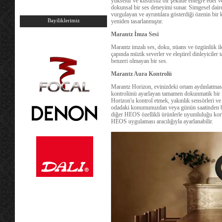
yükseltir ve kusursuz bir şekilde entegre eder v
dokunsal bir ses deneyimi sunar. Simgesel daire
vurgulayan ve ayrıntılara gösterdiği özenin bir
Bayiliklerimiz
yeniden tasarlanmıştır.
Marantz İmza Sesi
Marantz imzalı ses, doku, nüans ve özgünlük ile 
çapında müzik severler ve eleştirel dinleyiciler 
benzeri olmayan bir ses.
Marantz Aura Kontrolü
Marantz Horizon, evinizdeki ortam aydınlatması
kontrolünü ayarlayan tamamen dokunmatik bir k
Horizon'u kontrol etmek, yakınlık sensörleri ve
odadaki konumunuzdan veya günün saatinden bağ
diğer HEOS özellikli ürünlerle uyumluluğu kor
HEOS uygulaması aracılığıyla ayarlanabilir.