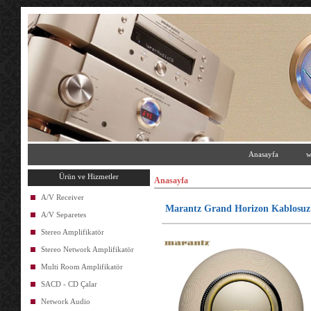
Anasayfa
w
Ürün ve Hizmetler
Anasayfa
A/V Receiver
Marantz Grand Horizon Kablosuz
A/V Separetes
Stereo Amplifikatör
Stereo Network Amplifikatör
Multi Room Amplifikatör
SACD - CD Çalar
Network Audio