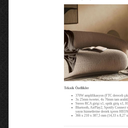
Teknik Özellikler
370W amplifikasyon (FTC dereceli çık
3x 25mm tweeter, 4x 76mm tam aralık
Stereo RCA girişi x1, optik giriş x
Bluetooth, AirPlay2, Spotify Connect
yayın hizmetlerine destek içeren HEOS
366 x 210 x 387,5 mm (14,33 x 8,27 x