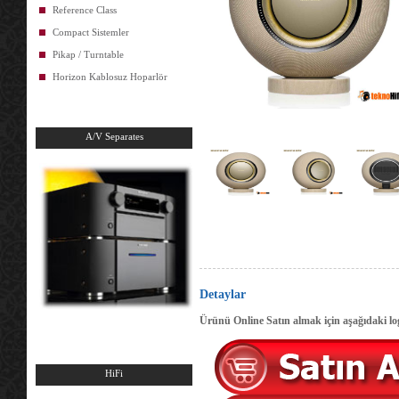
Reference Class
Compact Sistemler
Pikap / Turntable
Horizon Kablosuz Hoparlör
A/V Separates
Detaylar
Ürünü Online Satın almak için aşağıdaki log
HiFi