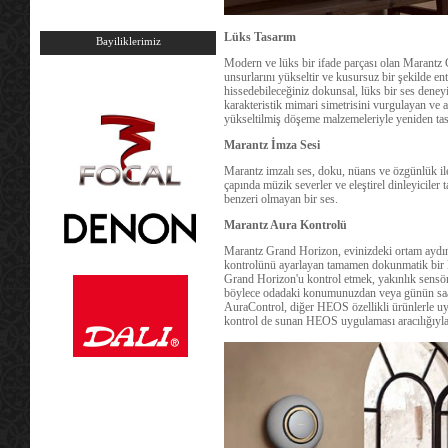
Lüks Tasarım
Bayiliklerimiz
Modern ve lüks bir ifade parçası olan Marantz
unsurlarını yükseltir ve kusursuz bir şekilde en
hissedebileceğiniz dokunsal, lüks bir ses deney
karakteristik mimari simetrisini vurgulayan ve a
yükseltilmiş döşeme malzemeleriyle yeniden tas
Marantz İmza Sesi
Marantz imzalı ses, doku, nüans ve özgünlük ile 
çapında müzik severler ve eleştirel dinleyiciler 
benzeri olmayan bir ses.
Marantz Aura Kontrolü
Marantz Grand Horizon, evinizdeki ortam aydın
kontrolünü ayarlayan tamamen dokunmatik bir k
Grand Horizon'u kontrol etmek, yakınlık sensörl
böylece odadaki konumunuzdan veya günün saati
AuraControl, diğer HEOS özellikli ürünlerle 
kontrol de sunan HEOS uygulaması aracılığıyla 