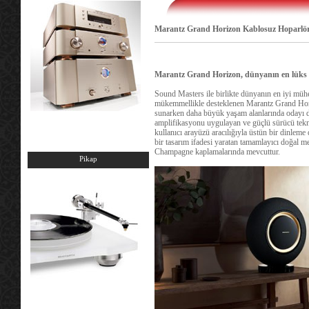
Marantz Grand Horizon Kablosuz Hoparlö
Marantz Grand Horizon, dünyanın en lüks 
Sound Masters ile birlikte dünyanın en iyi mühend
mükemmellikle desteklenen Marantz Grand Hori
sunarken daha büyük yaşam alanlarında odayı dol
amplifikasyonu uygulayan ve güçlü sürücü tekno
kullanıcı arayüzü aracılığıyla üstün bir dinlem
bir tasarım ifadesi yaratan tamamlayıcı doğal
Champagne kaplamalarında mevcuttur.
Pikap