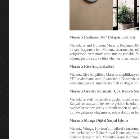
Marantz Radiance 360° Dikişsiz EcoFiber
Marantz Grand Horizon, Marantz Radiance 360° 
bir şeyi başarmak için Marantz tasarımcıları, m
geliştirmek üzere moda endüstrisine yöneldi. S
dokunuşta dikişsiz ve lüks olan, aynı zamanda da
Marantz Rise Amplifikatörü
Marantz Rise Amplifier, Marantz amplifikasyonu
FET anahtarlama amplifikatörüdür. Benzersiz tas
deneyimi için ses sinyallerini hızlı ve doğru bir
Marantz Gravity Sürücüler Çok Kanallı Se
Marantz Gravity Sürücüleri, güçlü, bozulma içe
Radyal sırtlara sahip benzersiz şekilde hazırlan
tweeter'lar ve orta aralık sürücülerinden oluşa
birlikte çalışarak olağanüstü, odayı dolduran bir 
Marantz Mirage Dijital Sinyal İşleme
Marantz Mirage, Horizon'un fiziksel sınırların
özel, şirket içi bir Dijital Sinyal İşleme algoritm
dinleme deneyimi için Marantz Grand Horizon'la