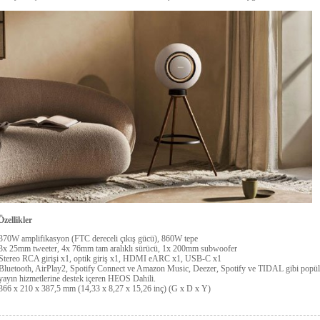
zellikler
370W amplifikasyon (FTC dereceli çıkış gücü), 860W tepe
3x 25mm tweeter, 4x 76mm tam aralıklı sürücü, 1x 200mm subwoofer
Stereo RCA girişi x1, optik giriş x1, HDMI eARC x1, USB-C x1
Bluetooth, AirPlay2, Spotify Connect ve Amazon Music, Deezer, Spotify ve TIDAL gibi popül
yayın hizmetlerine destek içeren HEOS Dahili.
366 x 210 x 387,5 mm (14,33 x 8,27 x 15,26 inç) (G x D x Y)