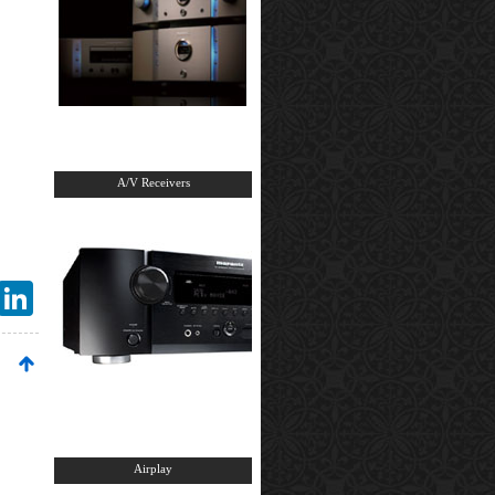
A/V Receivers
mail
LinkedIn
Airplay