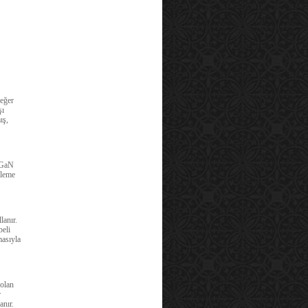
değer
şı
ış,
r GaN
nleme
lanır.
beli
masıyla
 olan
r
anır.