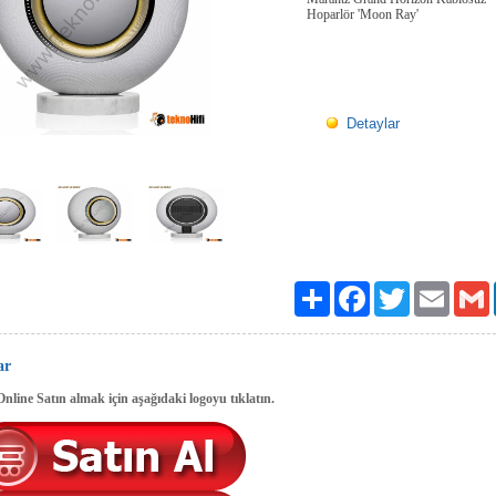
Hoparlör 'Moon Ray'
Detaylar
Paylaş
Facebook
Twitter
Email
G
ar
line Satın almak için aşağıdaki logoyu tıklatın.