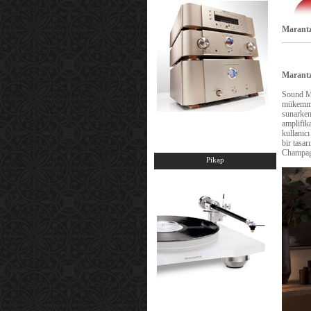
Marantz
Marantz
Sound Mas
mükemmel
sunarken
amplifik
kullanıc
bir tasa
Champagn
Pikap