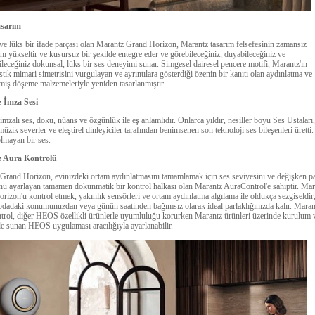
sarım
e lüks bir ifade parçası olan Marantz Grand Horizon, Marantz tasarım felsefesinin zamansız
nı yükseltir ve kusursuz bir şekilde entegre eder ve görebileceğiniz, duyabileceğiniz ve
ileceğiniz dokunsal, lüks bir ses deneyimi sunar. Simgesel dairesel pencere motifi, Marantz'ın
stik mimari simetrisini vurgulayan ve ayrıntılara gösterdiği özenin bir kanıtı olan aydınlatma ve
lmiş döşeme malzemeleriyle yeniden tasarlanmıştır.
 İmza Sesi
mzalı ses, doku, nüans ve özgünlük ile eş anlamlıdır. Onlarca yıldır, nesiller boyu Ses Ustaları
üzik severler ve eleştirel dinleyiciler tarafından benimsenen son teknoloji ses bileşenleri üretti.
olmayan bir ses.
 Aura Kontrolü
Grand Horizon, evinizdeki ortam aydınlatmasını tamamlamak için ses seviyesini ve değişken pa
nü ayarlayan tamamen dokunmatik bir kontrol halkası olan Marantz AuraControl'e sahiptir. Mar
rizon'u kontrol etmek, yakınlık sensörleri ve ortam aydınlatma algılama ile oldukça sezgiseldir
odadaki konumunuzdan veya günün saatinden bağımsız olarak ideal parlaklığınızda kalır. Maran
rol, diğer HEOS özellikli ürünlerle uyumluluğu korurken Marantz ürünleri üzerinde kurulum 
de sunan HEOS uygulaması aracılığıyla ayarlanabilir.