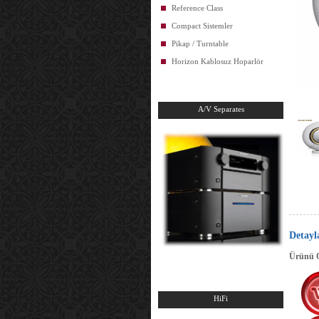
Reference Class
Compact Sistemler
Pikap / Turntable
Horizon Kablosuz Hoparlör
A/V Separates
Detayl
Ürünü On
HiFi