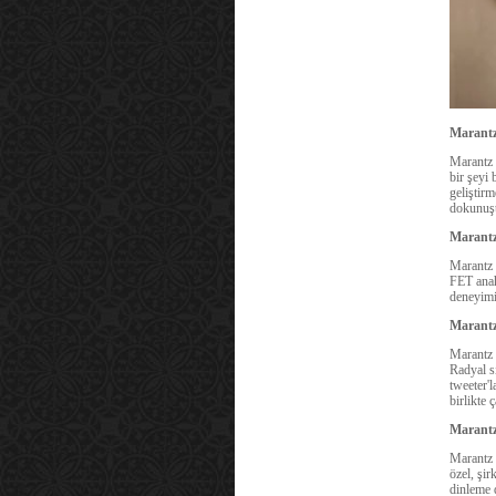
Marantz
Marantz 
bir şeyi
geliştir
dokunuşta
Marantz
Marantz 
FET anah
deneyimi 
Marantz
Marantz 
Radyal sı
tweeter'
birlikte 
Marantz 
Marantz 
özel, şir
dinleme 