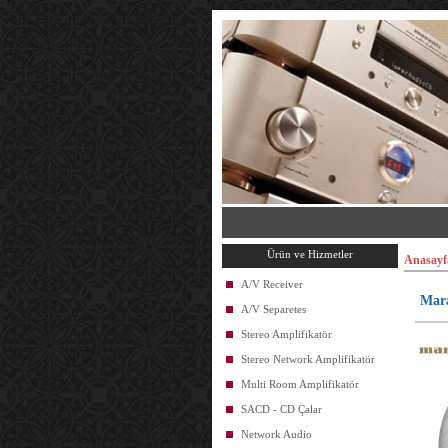
Ürün ve Hizmetler
Anasayf
A/V Receiver
Mara
A/V Separetes
Stereo Amplifikatör
Stereo Network Amplifikatör
Multi Room Amplifikatör
SACD - CD Çalar
Network Audio