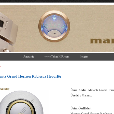
Anasayfa
www.TeknoHiFi.com
İletişim
a
ntz Grand Horizon Kablosuz Hoparlör
Ürün Kodu :
Marantz Grand Hori
Üretici :
Marantz
Ürün Özellikleri
Marantz Grand Horizon Kablosuz