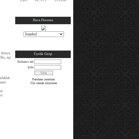
Hava Durumu
, dünya
Üyelik Girişi
 Bu, eşi
Kullanıcı adı
Şifre
rlaklık
Parolamı unuttum
antz
Üye olmak istiyorum
,
tz
ve