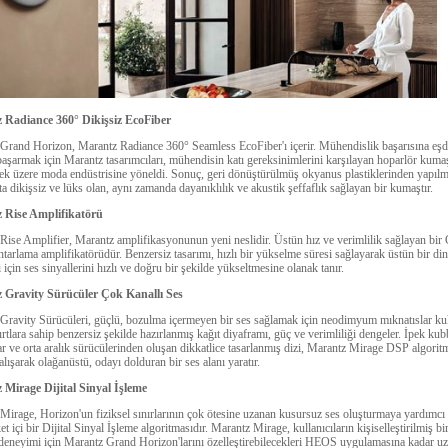
 Radiance 360° Dikişsiz EcoFiber
Grand Horizon, Marantz Radiance 360° Seamless EcoFiber'ı içerir. Mühendislik başarısına eş
 başarmak için Marantz tasarımcıları, mühendisin katı gereksinimlerini karşılayan hoparlör kuma
mek üzere moda endüstrisine yöneldi. Sonuç, geri dönüştürülmüş okyanus plastiklerinden yapılm
 dikişsiz ve lüks olan, aynı zamanda dayanıklılık ve akustik şeffaflık sağlayan bir kumaştır.
 Rise Amplifikatörü
Rise Amplifier, Marantz amplifikasyonunun yeni neslidir. Üstün hız ve verimlilik sağlayan bi
tarlama amplifikatörüdür. Benzersiz tasarımı, hızlı bir yükselme süresi sağlayarak üstün bir di
için ses sinyallerini hızlı ve doğru bir şekilde yükseltmesine olanak tanır.
 Gravity Sürücüler Çok Kanallı Ses
Gravity Sürücüleri, güçlü, bozulma içermeyen bir ses sağlamak için neodimyum mıknatıslar kul
rtlara sahip benzersiz şekilde hazırlanmış kağıt diyaframı, güç ve verimliliği dengeler. İpek kub
lar ve orta aralık sürücülerinden oluşan dikkatlice tasarlanmış dizi, Marantz Mirage DSP algorit
çalışarak olağanüstü, odayı dolduran bir ses alanı yaratır.
Mirage Dijital Sinyal İşleme
Mirage, Horizon'un fiziksel sınırlarının çok ötesine uzanan kusursuz ses oluşturmaya yardımcı
ket içi bir Dijital Sinyal İşleme algoritmasıdır. Marantz Mirage, kullanıcıların kişiselleştirilmiş bi
deneyimi için Marantz Grand Horizon'larını özelleştirebilecekleri HEOS uygulamasına kadar uz