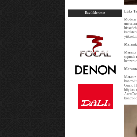
Lüks Ta
Bayiliklerimiz
Modern v
unsurları
hissedeb
karakteri
yükselti
Marantz
Marantz i
çapında m
benzeri 
Marantz
Marantz 
kontrolü
Grand Ho
böylece 
AuraCont
kontrol 