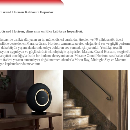
 Grand Horizon Kablosuz Hoparlör
 Grand Horizon, dünyanın en lüks kablosuz hoparlörü.
ters ile birlikte dünyanın en iyi mühendisleri tarafından üretilen ve 70 yıllık sektör lideri
likle desteklenen Marantz Grand Horizon, zamansız zarafet, olağanüstü ses ve güçlü perform
 daha büyük yaşam alanlarında odayı dolduran ses sunmak için yaratıldı. Yenilikçi tescilli
asyonu uygulayan ve güçlü sürücü teknolojisiyle eşleştirilen Marantz Grand Horizon, sezgisel b
ı arayüzü aracılığıyla üstün bir dinleme deneyimi sunar. Marantz Grand Horizon, sesi kadar etkil
rım ifadesi yaratan tamamlayıcı doğal mermer tabanlarla Moon Ray, Midnight Sky ve Marantz
e kaplamalarında mevcuttur.