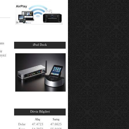
ans
iPod Dock
ir
eyici
Döviz Bilgileri
Alış
Satış
Dolar
47.4723
47.6625
Euro
54.7972
55.0168