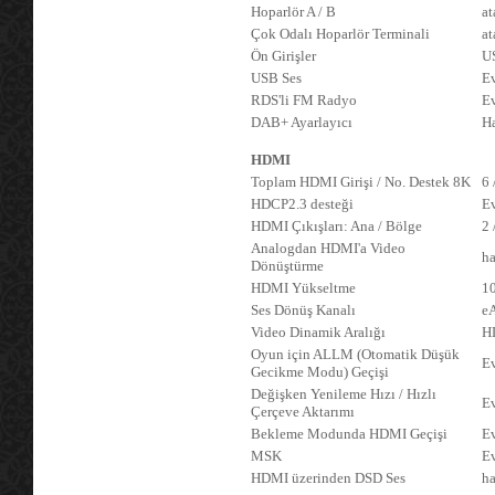
Hoparlör A / B
at
Çok Odalı Hoparlör Terminali
at
Ön Girişler
U
USB Ses
Ev
RDS'li FM Radyo
E
DAB+ Ayarlayıcı
Ha
HDMI
Toplam HDMI Girişi / No. Destek 8K
6 
HDCP2.3 desteği
E
HDMI Çıkışları: Ana / Bölge
2 
Analogdan HDMI'a Video
ha
Dönüştürme
HDMI Yükseltme
1
Ses Dönüş Kanalı
e
Video Dinamik Aralığı
H
Oyun için ALLM (Otomatik Düşük
E
Gecikme Modu) Geçişi
Değişken Yenileme Hızı / Hızlı
Ev
Çerçeve Aktarımı
Bekleme Modunda HDMI Geçişi
E
MSK
E
HDMI üzerinden DSD Ses
ha