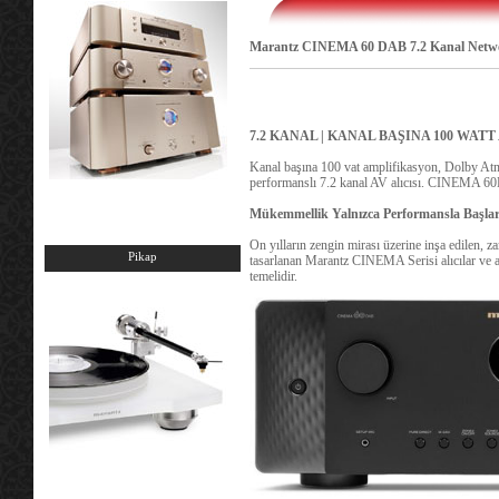
Marantz CINEMA 60 DAB 7.2 Kanal Netwo
7.2 KANAL | KANAL BAŞINA 100 WATT 
Kanal başına 100 vat amplifikasyon, Dolby A
performanslı 7.2 kanal AV alıcısı. CINEMA 60D
Mükemmellik Yalnızca Performansla Başla
On yılların zengin mirası üzerine inşa edilen, z
Pikap
tasarlanan Marantz CINEMA Serisi alıcılar ve a
temelidir.