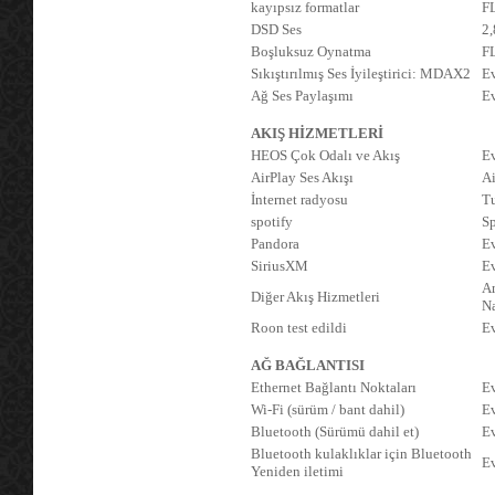
kayıpsız formatlar
F
DSD Ses
2
Boşluksuz Oynatma
F
Sıkıştırılmış Ses İyileştirici: MDAX2
E
Ağ Ses Paylaşımı
E
AKIŞ HİZMETLERİ
HEOS Çok Odalı ve Akış
E
AirPlay Ses Akışı
Ai
İnternet radyosu
T
spotify
Sp
Pandora
E
SiriusXM
E
A
Diğer Akış Hizmetleri
Na
Roon test edildi
E
AĞ BAĞLANTISI
Ethernet Bağlantı Noktaları
E
Wi-Fi (sürüm / bant dahil)
E
Bluetooth (Sürümü dahil et)
E
Bluetooth kulaklıklar için Bluetooth
E
Yeniden iletimi