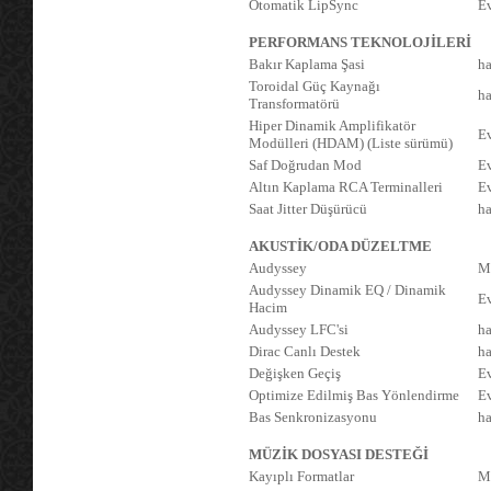
Otomatik LipSync
E
PERFORMANS TEKNOLOJİLERİ
Bakır Kaplama Şasi
ha
Toroidal Güç Kaynağı
ha
Transformatörü
Hiper Dinamik Amplifikatör
E
Modülleri (HDAM) (Liste sürümü)
Saf Doğrudan Mod
E
Altın Kaplama RCA Terminalleri
E
Saat Jitter Düşürücü
ha
AKUSTİK/ODA DÜZELTME
Audyssey
M
Audyssey Dinamik EQ / Dinamik
Ev
Hacim
Audyssey LFC'si
ha
Dirac Canlı Destek
ha
Değişken Geçiş
E
Optimize Edilmiş Bas Yönlendirme
E
Bas Senkronizasyonu
ha
MÜZİK DOSYASI DESTEĞİ
Kayıplı Formatlar
M