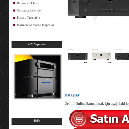
Reference Class
Compact Sistemler
Pikap / Turntable
Horizon Kablosuz Hoparlör
A/V Separates
Detaylar
Ürünü Online Satın almak için aşağıdaki log
HiFi