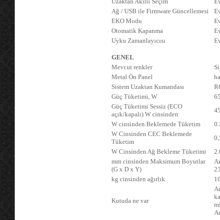
Uzaktan Akıllı Seçim
E
Ağ / USB ile Firmware Güncellemesi
Ev
EKO Modu
E
Otomatik Kapanma
E
Uyku Zamanlayıcısı
E
GENEL
Mevcut renkler
S
Metal Ön Panel
ha
Sistem Uzaktan Kumandası
R
Güç Tüketimi, W
6
Güç Tüketimi Sessiz (ECO
4
açık/kapalı) W cinsinden
W cinsinden Beklemede Tüketim
0.
W Cinsinden CEC Beklemede
0,
Tüketim
W Cinsinden Ağ Bekleme Tüketimi
2.
mm cinsinden Maksimum Boyutlar
An
(G x D x Y)
23
kg cinsinden ağırlık
10
An
ka
Kutuda ne var
mi
An