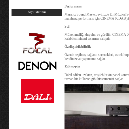
Performans
Bayiliklerimiz
Marantz Sound Master, evinizde En Müzikal Se
inanılmaz performans için CINEMA 60DAB'yi tit
Stil
Mükemmelliği duyulur ve görülür. CINEMA 60DA
kalabilen mimari tasarıma sahiptir.
Özelleştirilebilirlik
Özenle seçilmiş bağlantı seçenekleri, esnek h
kendinize ait yapmanızı sağlar.
Zahmetsiz
Dahil edilen uzaktan, erişilebilir ön panel kont
uzman bir kullanıcı gibi hissetmenizi sağlar.