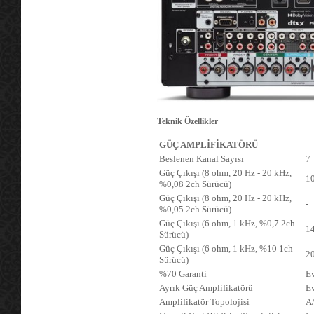
Teknik Özellikler
GÜÇ AMPLİFİKATÖRÜ
Beslenen Kanal Sayısı
7
Güç Çıkışı (8 ohm, 20 Hz - 20 kHz,
1
%0,08 2ch Sürücü)
Güç Çıkışı (8 ohm, 20 Hz - 20 kHz,
-
%0,05 2ch Sürücü)
Güç Çıkışı (6 ohm, 1 kHz, %0,7 2ch
1
Sürücü)
Güç Çıkışı (6 ohm, 1 kHz, %10 1ch
2
Sürücü)
%70 Garanti
E
Ayrık Güç Amplifikatörü
E
Amplifikatör Topolojisi
A/