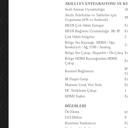
AKILLI EV ENTEGRASYONU VE K
Sesli Asistan Uyumluluğu
Al
Akıllı Telefonlar ve Tabletler için
M
Uygulama (iOS ve Android)
HEOS Çok Odalı Entegre
E
HEOS Bağlantı Uyumluluğu: IR/ IP
Ev
Çok Odalı bölgeler
2
Bölge Ses Kaynağı: HDMI / Opt,
2 
Koaksiyel / Ağ, USB / Analog
Bölge Ses Çıkışı: Hoparlör / Ön Çıkış
Ev
Bölge HDMI Kaynağından HDMI
E
Çıkışı
IP
Kontrol Bağlantısı
U
IR Flaşör Girişi
E
Marantz Uzak Veri Yolu
E
DC Tetikleme Çıkışı
1
HDMI Teşhis
E
DİĞERLERİ
Ön Ekran
po
GUI Dilleri
9
Kurulum Yardımcısı
E