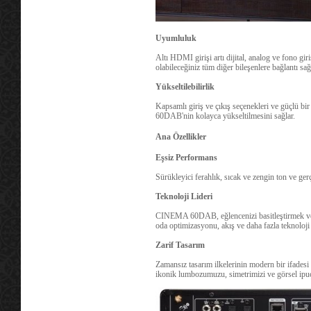
Uyumluluk
Altı HDMI girişi artı dijital, analog ve fono gir
olabileceğiniz tüm diğer bileşenlere bağlantı sağ
Yükseltilebilirlik
Kapsamlı giriş ve çıkış seçenekleri ve güçlü 
60DAB'nin kolayca yükseltilmesini sağlar.
Ana Özellikler
Eşsiz Performans
Sürükleyici ferahlık, sıcak ve zengin ton ve ger
Teknoloji Lideri
CINEMA 60DAB, eğlencenizi basitleştirmek ve y
oda optimizasyonu, akış ve daha fazla teknoloji il
Zarif Tasarım
Zamansız tasarım ilkelerinin modern bir ifade
ikonik lumbozumuzu, simetrimizi ve görsel ipuçl