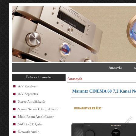
Anasayfa
w
Ürün ve Hizmetler
Anasayfa
A/V Receiver
Marantz CINEMA 60 7.2 Kanal Ne
A/V Separetes
Stereo Amplifikatör
Stereo Network Amplifikatör
Multi Room Amplifikatör
SACD - CD Çalar
Network Audio