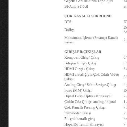
Geçerli Geri Bildirim Topolojisi
E
Bi-Amp Sürücü
at
ÇOK KANALLI SURROUND
DTS
DT
D
Dolby
Sa
Maksimum İşleme (Preamp) Kanalı
7.
Sayısı
GİRİŞLER/ÇIKIŞLAR
Kompozit Giriş / Çıkış
0/
Bileşen Girişi / Çıkışı
0/
HDMI Girişi / Çıkışı
6 
HDMI aracılığıyla Çok Odalı Video
0/
Çıkışı
Analog Giriş / Sabit Seviye Çıkışı
4 
Fono (MM) Girişi
E
Dijital Giriş: Optik / Koaksiyel
2 
Çoklu Oda Çıkışı: analog / dijital
1 
Çok Kanallı Preamp Çıkışı
7.
Subwoofer Çıkışı
2
7.1 çok kanallı giriş
ha
Hoparlör Terminali Sayısı
7