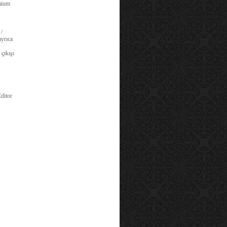
emium
 /
yrıca
 çıkışı
ditor