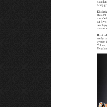
yayınlam
hesap ger
Eksiksiz
Hem Bluet
masaüstü
wi-fi ve 
aracılığı
da artık s
Basit o
Audyssey
uyarlar.
Volume,
Uygulamas