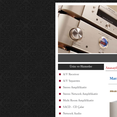
Ürün ve Hizmetler
Anasayf
A/V Receiver
Mara
A/V Separetes
Stereo Amplifikatör
Stereo Network Amplifikatör
Multi Room Amplifikatör
SACD - CD Çalar
Network Audio