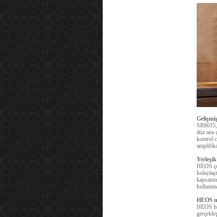
Gelişmiş
SR8015, 
ikiz ana 
kontrol c
amplifika
Yerleşik
HEOS çok 
kolaylaşt
kapsanma
kullanıma
HEOS uy
HEOS hop
gerçekleş