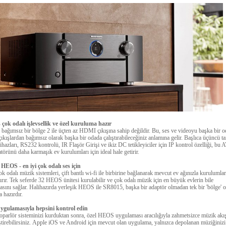
 çok odalı işlevsellik ve özel kuruluma hazır
bağımsız bir bölge 2 ile üçten az HDMI çıkışına sahip değildir. Bu, ses ve videoyu başka bir o
çıkışlardan bağımsız olarak başka bir odada çalıştırabileceğiniz anlamına gelir.
Başlıca üçüncü ta
ihazları, RS232 kontrolü, IR Flaşör Girişi ve ikiz DC tetikleyiciler için IP kontrol özelliği, bu 
törünü daha karmaşık ev kurulumları için ideal hale getirir.
 HEOS - en iyi çok odalı ses için
odalı müzik sistemleri, çift bantlı wi-fi ile birbirine bağlanarak mevcut ev ağınızla kurulumlar
ırır.
Tek seferde 32 HEOS ünitesi kurulabilir ve çok odalı müzik için en büyük evlerin bile
sını sağlar.
Halihazırda yerleşik HEOS ile SR8015, başka bir adaptör olmadan tek bir 'bölge' o
 hazırdır.
gulamasıyla hepsini kontrol edin
arlör sisteminizi kurduktan sonra, özel HEOS uygulaması aracılığıyla zahmetsizce müzik akı
tirebilirsiniz.
Apple iOS ve Android için mevcut olan uygulama, yalnızca depolanan müziğinizi