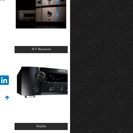
A/V Receivers
mail
LinkedIn
Airplay