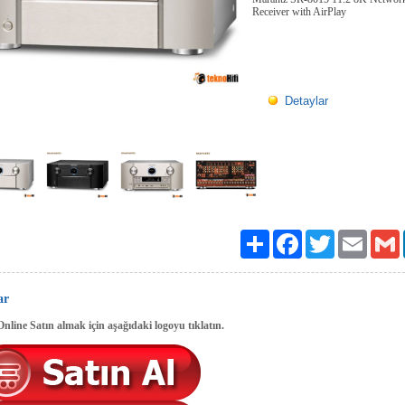
Receiver with AirPlay
Detaylar
Paylaş
Facebook
Twitter
Email
G
ar
line Satın almak için aşağıdaki logoyu tıklatın.