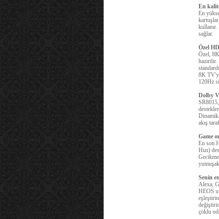
En kalit
En yüksek
kartuşla
kullanır.
sağlar.
Özel HD
Özel, 8K
hazırdır.
standard
8K TV'ye
120Hz sin
Dolby V
SR8015, 
destekle
Dinamik 
akış tara
Game o
En son H
Hızı) des
Gecikme 
yumuşak,
Senin e
Alexa, G
HEOS uyg
eşleştiri
değiştiri
çoklu oda