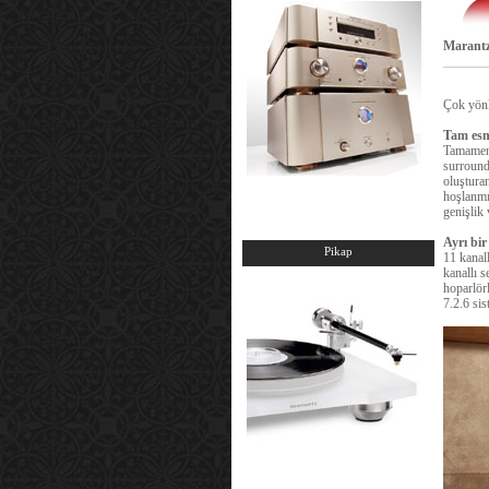
Marantz
Çok yönl
Tam esne
Tamamen 
surround
oluşturan
hoşlanmı
genişlik
Ayrı bir
Pikap
11 kanall
kanallı 
hoparlörl
7.2.6 sis