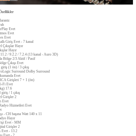
zellikler
arantz
yah
rPlay
Evet
tmos
Evet
es
Evet
llı Giriş
Evet - 7 kanal
l Çıkışlar
Hayır
kışlar
Hayır
11.2 / 9.2.2 / 7.2.4 (13 kanal - Auro 3D)
da
Bölge 2/3 Aktif / Pasif
lge Çıkışı
Evet
 giriş (1 ön) / 3 çıkış
roLogic Surround
Dolby Surround
 kumanda
Evet
CA Girişleri
7 + 1 (ön)
i-Fi
Evet
(kg)
17.6
3 giriş / 1 çıkış
l Girişler
2
h
Evet
 Radyo Hizmetleri
Evet
t
şı - CH başına Watt
140 x 11
adyo
Hayır
işi
Evet - MM
ital Girişler
2
ş
Evet - 13.2
şı
Evet - 2