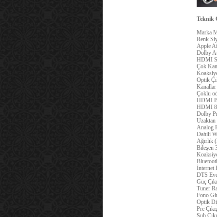
Teknik Ö
Marka
M
Renk
Si
Apple Ai
Dolby A
HDMI S
Çok Kana
Koaksiye
Optik Çı
Kanallar
Çoklu o
HDMI Bö
HDMI
8
Dolby P
Uzaktan
Analog R
Dahili W
Ağırlık 
Bileşen
Koaksiye
Bluetoot
İnternet
DTS
Eve
Güç Çıkı
Tuner R
Fono Gir
Optik Dij
Pre Çıkı
Sub Çıkı