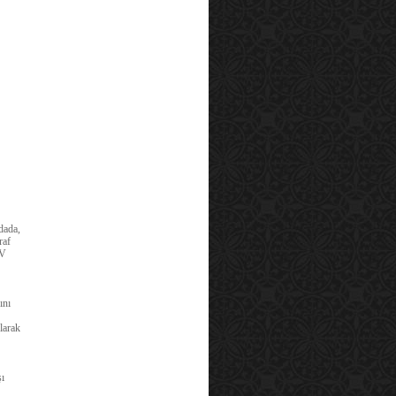
dada,
raf
AV
ını
larak
şı