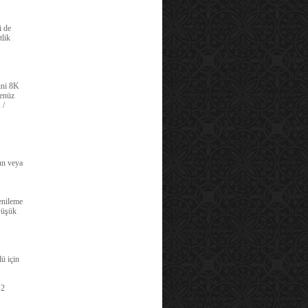
i de
tlik
ini 8K
enüz
 /
un veya
enileme
Düşük
ü için
 2