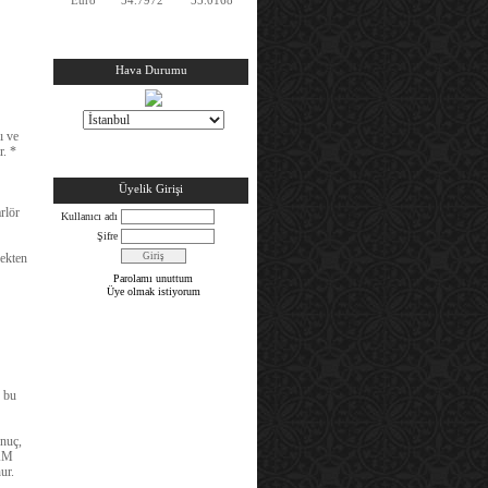
Hava Durumu
ı ve
r.
*
Üyelik Girişi
rlör
Kullanıcı adı
Şifre
çekten
Parolamı unuttum
Üye olmak istiyorum
n bu
nuç,
AKM
ur.