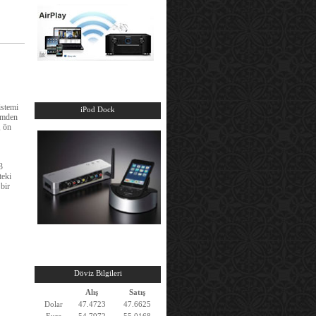
istemi
iPod Dock
emden
 ön
3
teki
 bir
Döviz Bilgileri
Alış
Satış
Dolar
47.4723
47.6625
Euro
54.7972
55.0168