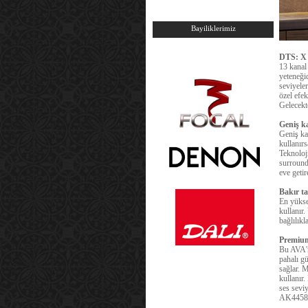
Bayiliklerimiz
DTS: X 
13 kanal
yeteneği
seviyeler
özel efek
Gelecekte
Geniş k
Geniş ka
kullanırs
Teknolo
surround
eve getir
Bakır ta
En yüksek
kullanır.
bağlılıkla
Premium
Bu AVA'n
pahalı gü
sağlar.
M
kullanır.
ses seviy
AK4458 3