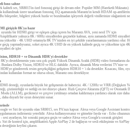
eli fono sahne
 kaliteli ses, SR8015'in özel fonostaj girişi ile devam eder.
Popüler MM (Hareketli Mıknatıs)
rla kullanılmak üzere tasarlanan fonostaj, EQ aşamasında Marantz'ın kendi HDAM op-amfilerin
Bu bileşenler, bilgileri yüksek hızda ve bozulmadan işleyerek değerli vinillerinize olağanüstü ne
MI girişiyle 8K'ya hazır
 uyumlu bir HDMI girişi ve eşleşen çıkışı içeren bu Marantz AVA, yeni nesil TV için
Amplifikatör yalnızca 8K / 60Hz sinyallerden geçmekle kalmaz, aynı zamanda HDMI sinyaller
ına yükseltir - 4K UHD ortamıyla 8K TV'nizden en iyi şekilde yararlanmanıza yardımcı olur.
H
 geçiş yapmadıysanız, soket ayrıca 4K UHD ile en yüksek kalitede geçiş ve yükseltme için 4K
yalleri de işler.
ision, HDR10 + ve Dinamik HDR'yi destekler
8K'yı desteklemenin yanı sıra çok çeşitli Yüksek Dinamik Aralık (HDR) video formatlarını da
r.
Bunlara Dolby Vision, HDR10 ve HLG dahildir.
Ayrıca, dinamik Meta verilerini TV'nize ve
HDR'ye göndererek resim gerçekçiliğini geliştiren HDR10 + 'ı da destekler.
Kısacası, film, oy
fından kullanılan format ne olursa olsun, Marantz onu destekliyor.
n
DMI desteği, oyunlarda büyük bir gelişmenin de habercisi.
4K / 120Hz ve VRR (Değişken Y
teği, çözünürlüğü ve netliği en üst düzeye çıkarır.
Hızlı Çerçeve Aktarımı (QFT) ve Otomatik 
Modu (ALLM), gecikmeyi ve çerçeve yırtılmayı ortadan kaldırmaya yardımcı olarak size daha
 daha duyarlı bir oyun deneyimi sunar.
mrinde
oogle ve Siri ile uyumlu olan SR8015, ses PA'nızı kapsar.
Alexa veya Google Assistant kontrol
ulamasını indirmeniz yeterlidir.
Alexa kullanıyorsanız ve gitmekte fayda var - Echo cihazınızı
n - sesi ayarlayın, bir sonraki parçaya geçin ve sadece Alexa veya Google'a sorarak girişleri
n.
Siri ile kontrol için, amplifikatörü Apple AirPlay 2 ile bağlayın ve sesli etkileşimin ve AirPlay
 desteğinin keyfini çıkarın.