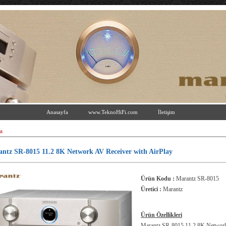
Anasayfa
www.TeknoHiFi.com
İletişim
a
ntz SR-8015 11.2 8K Network AV Receiver with AirPlay
Ürün Kodu :
Marantz SR-8015
Üretici :
Marantz
Ürün Özellikleri
Marantz SR-8015 11.2 8K Networ