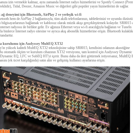
anıza izin vermekle kalmaz, aynı zamanda İnternet radyo hizmetlerini ve Spotify Connect (Pr
eklidir), Tidal, Deezer, Amazon Music ve diğerleri gibi popüler yayın hizmetlerini de sağlar.
 ağ deneyimi için Bluetooth, AirPlay 2 ve yerleşik wi-fi
ooth hem de AirPlay 2 bağlantısıyla, tüm akıllı telefonlarınızı, tabletlerinizi ve uyumlu dizüstü
 bilgisayarlarınızı bağlamak ve kablosuz olarak müzik akışı gerçekleştirmek kolaydır.
SR8015 a
internet radyosu ile birlikte gelir.
Ev ağınıza Ethernet veya wi-fi aracılığıyla bağlanın ve TuneIn
yla binlerce İnternet radyo sitesine ve ayrıca akış abonelik hizmetlerine erişin.
Bluetooth kulaklık
tandarttır.
da kurulumu için Audyssey MultEQ XT32
'in yüksek kaliteli MultEQ XT32 teknolojisine sahip SR8015, kendisini odanızın akustiğine
Bu otomatik ölçüm ve kurulum cihazının XT32 versiyonu, tam kontrol için Audyssey Dynamic
 Dynamic EQ, LFC ve SubEQ HT'yi içerir.
Bunu daha da ileri götürmek istiyorsanız, MultEQ E
ını (ek ücret karşılığında) satın alın ve gelişmiş kullanıcı ayarlarına erişin.