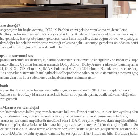
Pro desteği *
 seçeneğinin bir başka avantajı, DTS: X Pro'dan en iyi şekilde yararlanma ve destekleme
dir.
Bu yeni format, halihazırda etkileyici olan DTS: X'i daha da yüksek daldırma ve hassasiyet
ine genişletir.
Basitçe söylemek gerekirse, daha fazla hoparlör, daha yoğun bir ses ve diyaloglar
tleri doğru bir şekilde yerleştirme yeteneği anlamına gelir - sinemayı gerçekten ön odanıza getiri
ki aygıt yazılımı güncellemesi ile kullanılabilir.
apsamlı surround ses
psamlı surround ses desteğiyle, SR8015 tamamen sürükleyici sesle ilgilidir - ne kadar çok hopa
anız kullanın.
Uyumlu formatlar arasında Dolby Atmos, Dolby Atmos Yükseklik Sanallaştırma
jisi, DTS: X, DTS Virtual: X, IMAX Enhanced ve Auro-3D bulunur.
Bu çok çeşitli seçenekler,
 ses hoparlör sisteminizi 'sanal yükseklikte' hoparlörlere sahip en basit sistemden sinemayı ger
en tam gelişmiş 13.2 sistemlere uyarlayabileceğiniz anlamına gelir.
banlı
 gürültü direnci ve izolasyon standartları için, en üst seviye SR8105 bakır kaplı bir kasa
Yalnızca en üst düzey Marantz serilerinde bulunan bu pahalı ayrıntı, sonik mükemmelliğe olan
rını gösterir.
 Marantz ses teknolojisi
ın kalbinde toroidal bir güç transformatörü bulunur.
Birinci sınıf ses ürünleri için ayrılmış ola
ç transformatörleri, yüksek verimlilik ve düşük mekanik gürültü ile pürüzsüz, tutarlı güç
arantz ayrıca kendi amplifikatör modülleri olan HDAM ile ayrık, yüksek akım amplifikatörleri
Bu op-amp'ler, daha fazla sıcaklık kararlılığı için yüzeye monte metal film dirençleri kullanır.
So
esi ne olursa olsun, daha temiz ve daha az bozuk bir sestir.
Diğer ses geliştirmeleri arasında 
2 bit DAC'ler ve daha ayrıntılı, dinamik bir ses için bir Hibrit PLL Saat Jitter Düşürücü bulun