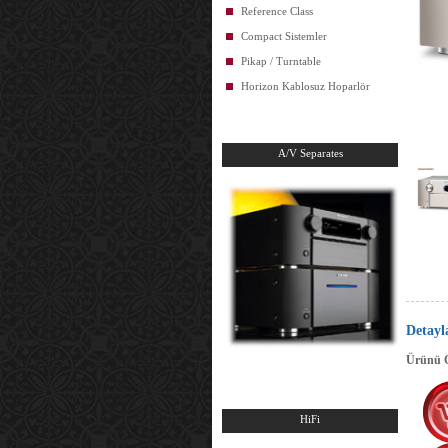
Reference Class
Compact Sistemler
Pikap / Turntable
Horizon Kablosuz Hoparlör
A/V Separates
Detayl
Ürünü On
HiFi