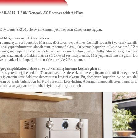
 SR-8015 11.2 8K Network AV Receiver with AirPlay
ü Marantz SR8015 ile ev sinemanızı yeni heyecan düzeylerine taşıyın.
klik için saran, 11,2 kanallı ses
sarmalayan sesi veren bu Marantz, dört tavan veya Atmos özellikli hoparlörü ve tam 7 kanallı
 sesi yapılandırmanıza olanak tanır.
Alternatif olarak, iki Atmos hoparlör kullanın ve bir 9.2.2 s
 'ön geniş hoparlörler' ile geniş bir ses sahnesinin keyfini çıkarın.
Dolby Atmos'a özgü bir sist
yorsanız, ancak mümkün olan en sürükleyici sesi istiyorsanız, 11.2 yapılandırmasına gidin.
Bu,
 ve ön yükseklik hoparlörlerinin eklenmesiyle 7.2 ses sunar.
 güç amplifikatörü ekleyin ve 13 kanallı işlemenin keyfini çıkarın
ı ses yeterli değilse neden 13'e uzatılmasın!
Sadece ek bir stereo güç amplifikatörü ekleyin ve 1
ses işlemenin ilave daldırma deneyiminin keyfini çıkarın.
Bu, dört tavan hoparlörü ve ön genişlik
erin bir arada bulunduğu bir 9.2.4 sistemini kolaylaştırır.
Alternatif olarak, altı tavan hoparlörlü
temi olarak yapılandırın - daha büyük odalar için idealdir.