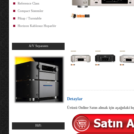
Reference Class
Compact Sistemler
Pikap / Turntable
Horizon Kablosuz Hoparlör
A/V Separates
Detaylar
Ürünü Online Satın almak için aşağıdaki log
HiFi