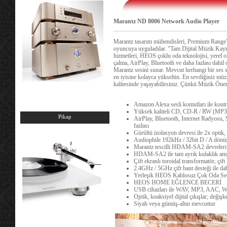
Marantz ND 8006 Network Audio Player
Marantz tasarım mühendisleri, Premium Range'i ge
oyuncuya uyguladılar.
"Tam Dijital Müzik Kayna
hizmetleri, HEOS çoklu oda teknolojisi, yerel 
çalma, AirPlay, Bluetooth ve daha fazlası dahil
Marantz sesini sunar.
Mevcut herhangi bir ses s
en iyisine kolayca yükseltin.
En sevdiğiniz müzi
kalitesinde yaşayabilirsiniz.
Çünkü Müzik Öneml
Amazon Alexa sesli komutları ile kontr
Yüksek kaliteli CD, CD-R / RW (MP
Pikap
AirPlay, Bluetooth, İnternet Radyosu
fazlası
Gürültü izolasyon devresi ile 2x optik, 
Audiophile 192kHz / 32bit D / A dönüş
Marantz tescilli HDAM-SA2 devreleri
HDAM-SA2 ile tam ayrık kulaklık ampl
Çift ekranlı toroidal transformatör, çift
2.4GHz / 5GHz çift bant desteği ile da
Yerleşik HEOS Kablosuz Çok Oda Ses
HEOS HOME EĞLENCE BECERİ
USB cihazları ile WAV, MP3, AAC, 
Optik, koaksiyel dijital çıkışlar; değiş
Siyah veya gümüş-altın mevcuttur