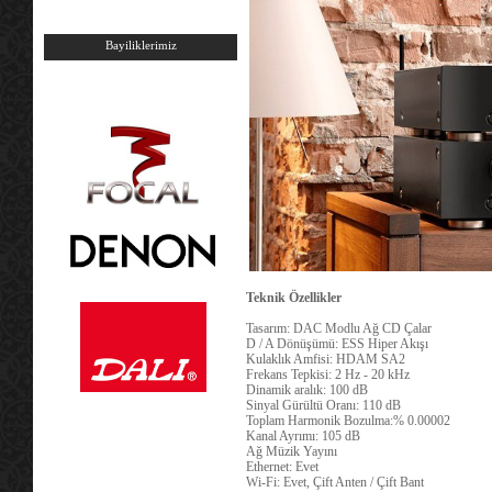
Bayiliklerimiz
Teknik Özellikler
Tasarım: DAC Modlu Ağ CD Çalar
D / A Dönüşümü: ESS Hiper Akışı
Kulaklık Amfisi: HDAM SA2
Frekans Tepkisi: 2 Hz - 20 kHz
Dinamik aralık: 100 dB
Sinyal Gürültü Oranı: 110 dB
Toplam Harmonik Bozulma:% 0.00002
Kanal Ayrımı: 105 dB
Ağ Müzik Yayını
Ethernet: Evet
Wi-Fi: Evet, Çift Anten / Çift Bant