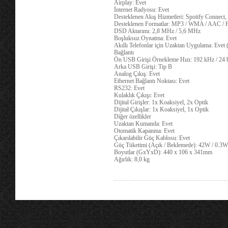
Airplay: Evet
İnternet Radyosu: Evet
Desteklenen Akış Hizmetleri: Spotify Connect
Desteklenen Formatlar: MP3 / WMA / AAC 
DSD Aktarımı: 2,8 MHz / 5,6 MHz
Boşluksuz Oynatma: Evet
Akıllı Telefonlar için Uzaktan Uygulama: Evet 
Bağlantı
Ön USB Girişi Örnekleme Hızı: 192 kHz / 24
Arka USB Girişi: Tip B
Analog Çıkış: Evet
Ethernet Bağlantı Noktası: Evet
RS232: Evet
Kulaklık Çıkışı: Evet
Dijital Girişler: 1x Koaksiyel, 2x Optik
Dijital Çıkışlar: 1x Koaksiyel, 1x Optik
Diğer özellikler
Uzaktan Kumanda: Evet
Otomatik Kapanma: Evet
Çıkarılabilir Güç Kablosu: Evet
Güç Tüketimi (Açık / Beklemede): 42W / 0.3W
Boyutlar (GxYxD): 440 x 106 x 341mm
Ağırlık: 8,0 kg