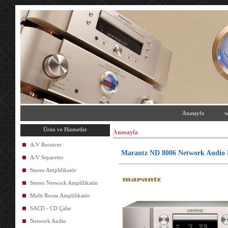
Anasayfa
w
Ürün ve Hizmetler
Anasayfa
A/V Receiver
Marantz ND 8006 Network Audio 
A/V Separetes
Stereo Amplifikatör
Stereo Network Amplifikatör
Multi Room Amplifikatör
SACD - CD Çalar
Network Audio